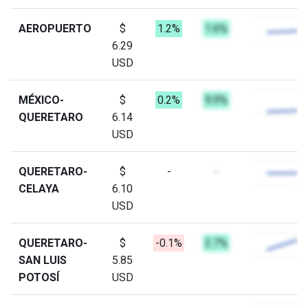
AEROPUERTO
$
1.2%
1.6%
6.29
USD
MÉXICO-
$
0.2%
9.9%
QUERETARO
6.14
USD
QUERETARO-
$
-
-
CELAYA
6.10
USD
QUERETARO-
$
-0.1%
2.7%
SAN LUIS
5.85
POTOSÍ
USD