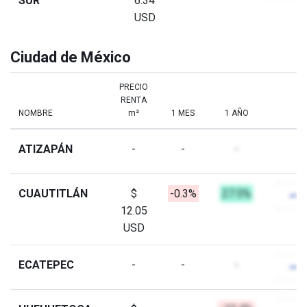
SUR
6.34
USD
Ciudad de México
PRECIO
RENTA
NOMBRE
m²
1 MES
1 AÑO
ATIZAPÁN
-
-
-
CUAUTITLÁN
$
-0.3%
27.5%
12.05
USD
ECATEPEC
-
-
-