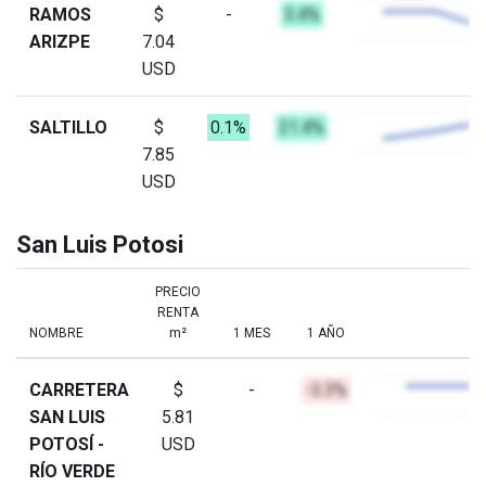
RAMOS
$
-
3.4%
ARIZPE
7.04
USD
SALTILLO
$
0.1%
21.4%
7.85
USD
San Luis Potosi
PRECIO
RENTA
NOMBRE
m²
1 MES
1 AÑO
CARRETERA
$
-
-3.3%
SAN LUIS
5.81
POTOSÍ -
USD
RÍO VERDE