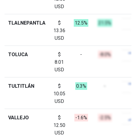
USD
TLALNEPANTLA
$
12.5%
21.5%
13.36
USD
TOLUCA
$
-
-8.0%
8.01
USD
TULTITLÁN
$
0.3%
-
10.05
USD
VALLEJO
$
-1.6%
-2.5%
12.50
USD