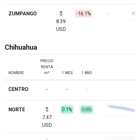
ZUMPANGO
$
-16.1%
-
8.39
USD
Chihuahua
PRECIO
RENTA
NOMBRE
m²
1 MES
1 AÑO
CENTRO
-
-
-
NORTE
$
0.1%
0.4%
7.47
USD