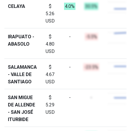
CELAYA
$
4.0%
30.5%
5.26
USD
IRAPUATO -
$
-
-5.5%
ABASOLO
4.80
USD
SALAMANCA
$
-
-23.5%
- VALLE DE
4.67
SANTIAGO
USD
SAN MIGUE
$
-
-
DE ALLENDE
5.29
- SAN JOSÉ
USD
ITURBIDE