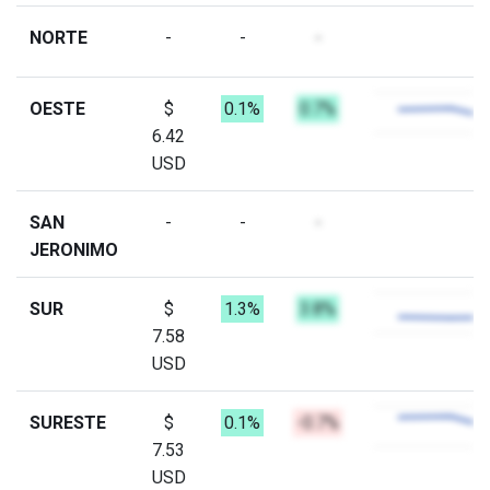
NORTE
-
-
-
OESTE
$
0.1%
0.7%
6.42
USD
SAN
-
-
-
JERONIMO
SUR
$
1.3%
3.8%
7.58
USD
SURESTE
$
0.1%
-0.7%
7.53
USD