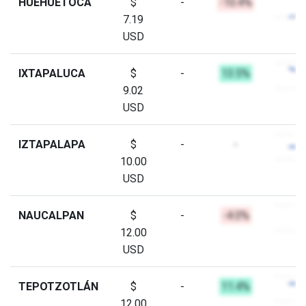
HUEHUETOCA
$
-
-10.4%
7.19
USD
IXTAPALUCA
$
-
13.5%
9.02
USD
IZTAPALAPA
$
-
-
10.00
USD
NAUCALPAN
$
-
-4.0%
12.00
USD
TEPOTZOTLÁN
$
-
11.4%
12.00