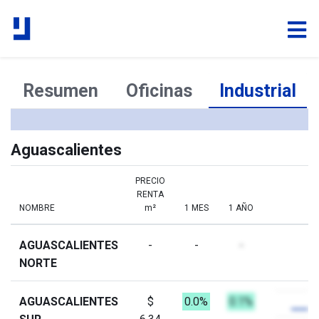
Resumen
Oficinas
Industrial
Aguascalientes
PRECIO
RENTA
NOMBRE
m²
1 MES
1 AÑO
AGUASCALIENTES
-
-
-
NORTE
AGUASCALIENTES
$
0.0%
0.1%