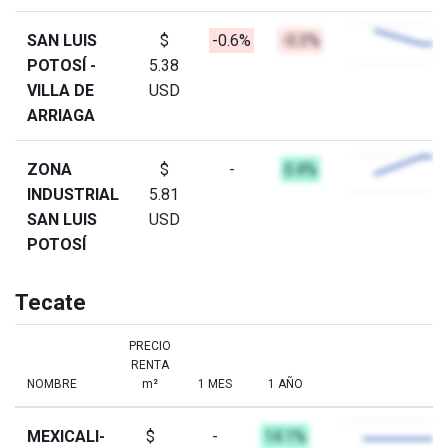
SAN LUIS
$
-0.6%
-0.3%
POTOSÍ -
5.38
VILLA DE
USD
ARRIAGA
ZONA
$
-
0.4%
INDUSTRIAL
5.81
SAN LUIS
USD
POTOSÍ
Tecate
PRECIO
RENTA
NOMBRE
m²
1 MES
1 AÑO
MEXICALI-
$
-
14.1%