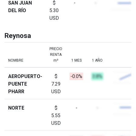
SAN JUAN
$
-
-
DEL RÍO
5.30
USD
Reynosa
PRECIO
RENTA
NOMBRE
m²
1 MES
1 AÑO
AEROPUERTO-
$
-0.0%
3.8%
PUENTE
7.29
PHARR
USD
NORTE
$
-
-
5.55
USD