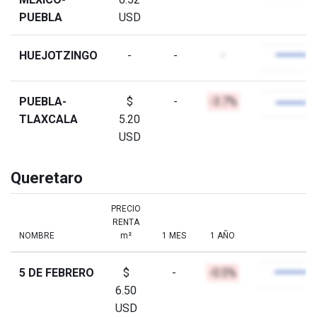
PUEBLA
USD
HUEJOTZINGO
-
-
-
PUEBLA-
$
-
-3.7%
TLAXCALA
5.20
USD
Queretaro
PRECIO
RENTA
NOMBRE
m²
1 MES
1 AÑO
5 DE FEBRERO
$
-
-0.5%
6.50
USD