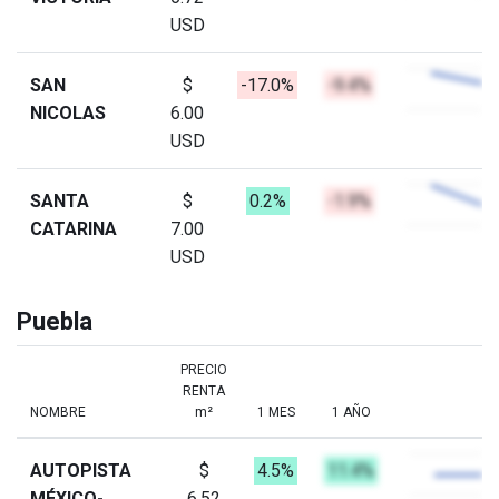
USD
SAN
$
-17.0%
-9.4%
NICOLAS
6.00
USD
SANTA
$
0.2%
-1.9%
CATARINA
7.00
USD
Puebla
PRECIO
RENTA
NOMBRE
m²
1 MES
1 AÑO
AUTOPISTA
$
4.5%
11.4%
MÉXICO-
6.52