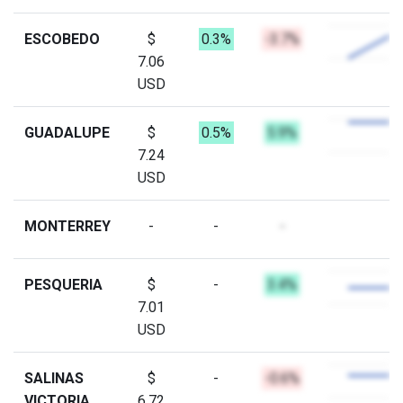
ESCOBEDO
$
0.3%
-3.7%
7.06
USD
GUADALUPE
$
0.5%
5.9%
7.24
USD
MONTERREY
-
-
-
PESQUERIA
$
-
3.4%
7.01
USD
SALINAS
$
-
-0.6%
VICTORIA
6.72