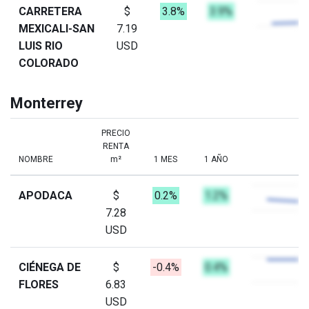
CARRETERA
$
3.8%
3.9%
MEXICALI-SAN
7.19
LUIS RIO
USD
COLORADO
Monterrey
PRECIO
RENTA
NOMBRE
m²
1 MES
1 AÑO
APODACA
$
0.2%
1.2%
7.28
USD
CIÉNEGA DE
$
-0.4%
0.4%
FLORES
6.83
USD