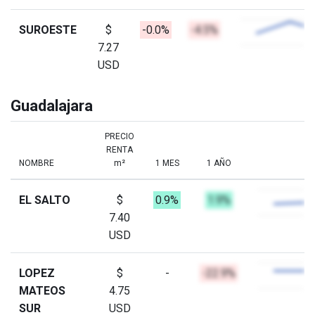
SUROESTE
$
-0.0%
-4.5%
7.27
USD
Guadalajara
PRECIO
RENTA
NOMBRE
m²
1 MES
1 AÑO
EL SALTO
$
0.9%
1.9%
7.40
USD
LOPEZ
$
-
-22.9%
MATEOS
4.75
SUR
USD