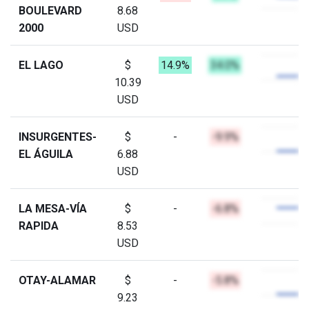
BOULEVARD
8.68
2000
USD
EL LAGO
$
14.9%
34.0%
10.39
USD
INSURGENTES-
$
-
-9.9%
EL ÁGUILA
6.88
USD
LA MESA-VÍA
$
-
-6.8%
RAPIDA
8.53
USD
OTAY-ALAMAR
$
-
-5.8%
9.23