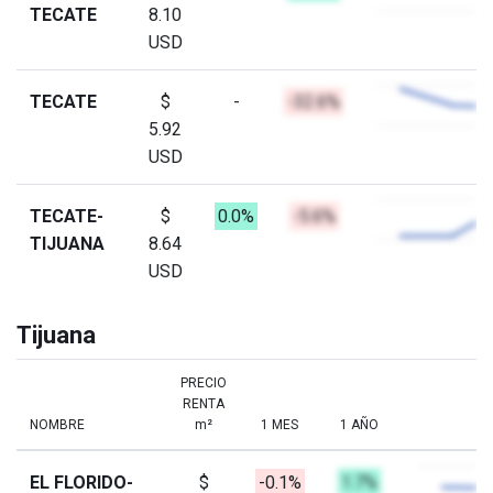
TECATE
8.10
USD
TECATE
$
-
-32.6%
5.92
USD
TECATE-
$
0.0%
-5.6%
TIJUANA
8.64
USD
Tijuana
PRECIO
RENTA
NOMBRE
m²
1 MES
1 AÑO
EL FLORIDO-
$
-0.1%
1.7%