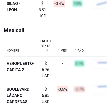
SILAO -
$
-0.4%
7.0%
LEÓN
5.81
USD
Mexicali
PRECIO
RENTA
NOMBRE
m²
1 MES
1 AÑO
AEROPUERTO-
$
-
3.1%
GARITA 2
6.76
USD
BOULEVARD
$
-3.6%
-2.7%
LÁZARO
6.85
CARDENAS
USD