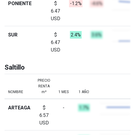
PONIENTE
$
-1.2%
-4.6%
6.47
USD
SUR
$
2.4%
3.6%
6.47
USD
Saltillo
PRECIO
RENTA
NOMBRE
m²
1 MES
1 AÑO
ARTEAGA
$
-
1.7%
6.57
USD