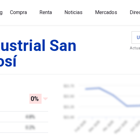
g
Compra
Renta
Noticias
Mercados
Dire
U
ustrial San
Actua
osí
$21.75
$21.50
0%
$21.25
4.8%
$21.00
Jun 20
Feb 2026
Mar 2026
Abr 2026
Mayo 2026
0.2%