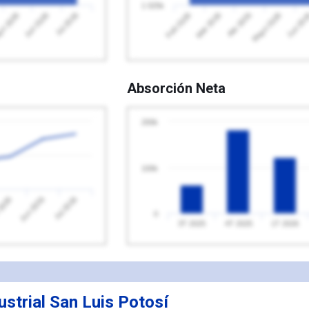
1 025k
Jul 2026
Feb 2026
Mayo 2026
o 2026
Abr 2026
Jun 2026
Mar 2026
Jun 20
Absorción Neta
200k
100k
2026
Jul 2026
Jun 2026
0
3T 2025
4T 2025
1T 2026
ustrial San Luis Potosí