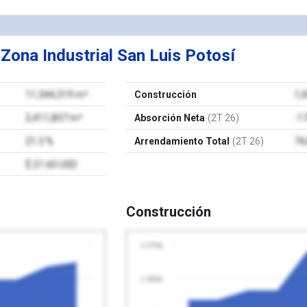
e
Zona Industrial San Luis Potosí
11,344,319 m²
Construcción
1,
2,411,837 m²
Absorción Neta
(2T 26)
-1
21.3 %
Arrendamiento Total
(2T 26)
74
$ 21.60 USD
Construcción
1 075k
1 050k