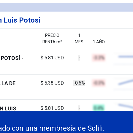
 Luis Potosi
PRECIO
1
RENTA m²
MES
1 AÑO
 POTOSÍ -
$ 5.81 USD
-
-3.3%
LLA DE
$ 5.38 USD
-0.6%
-0.3%
N LUIS
$ 5.81 USD
-
0.4%
do con una membresía de Solili.