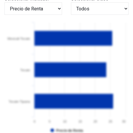
Mexicali-Tecate
Tecate
Tecate-Tijuana
0
5
10
15
20
25
30
Precio de Renta