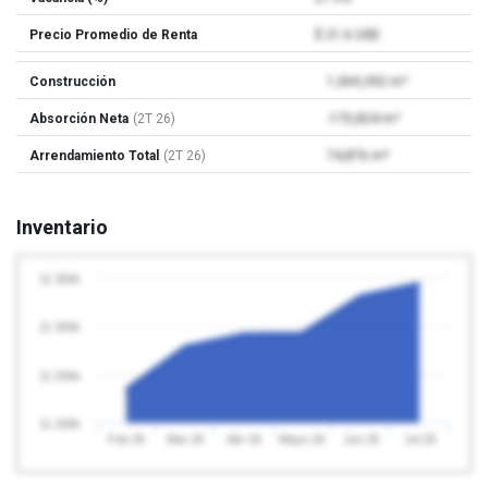
Precio Promedio de Renta
$ 21.6 USD
Construcción
1,069,392 m²
Absorción Neta
(2T 26)
-170,824 m²
Arrendamiento Total
(2T 26)
74,876 m²
Inventario
11 350k
11 300k
11 250k
11 200k
Feb 26
Mar 26
Abr 26
Mayo 26
Jun 26
Jul 26