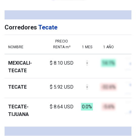
Corredores
Tecate
PRECIO
NOMBRE
RENTA m²
1 MES
1 AÑO
MEXICALI-
$ 8.10 USD
-
14.1%
TECATE
TECATE
$ 5.92 USD
-
-32.6%
TECATE-
$ 8.64 USD
0.0%
-5.6%
TIJUANA