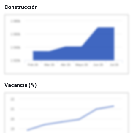
Construcción
1 080k
1 060k
1 040k
1 020k
Feb 26
Mar 26
Abr 26
Mayo 26
Jun 26
Jul 26
Vacancia (%)
22
21
20
19