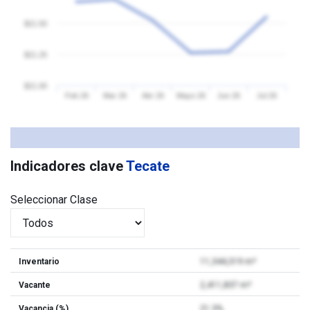
$21.50
$21.25
$21.00
Feb 26
Mar 26
Abr 26
Mayo 26
Jun 26
Jul 26
Indicadores clave
Tecate
Seleccionar Clase
Inventario
11,344,319 m²
Vacante
2,411,837 m²
Vacancia (%)
21.3%