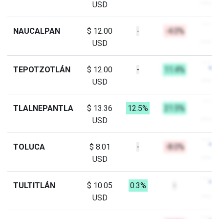
USD
NAUCALPAN
$ 12.00
-
-4.0%
USD
TEPOTZOTLÁN
$ 12.00
-
11.4%
USD
TLALNEPANTLA
$ 13.36
12.5%
21.5%
USD
TOLUCA
$ 8.01
-
-8.0%
USD
TULTITLÁN
$ 10.05
0.3%
-
USD