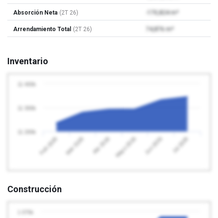
Absorción Neta
(2T 26)
-170,824 m²
Arrendamiento Total
(2T 26)
74,876 m²
Inventario
11 400k
11 300k
11 200k
Abr 2026
Jul 2026
Feb 2026
Mayo 2026
Mar 2026
Jun 2026
Construcción
1 075k