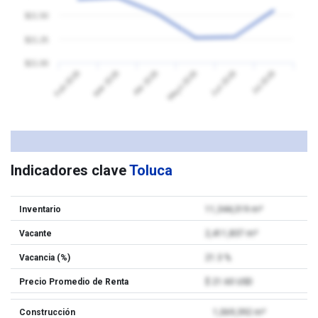
$21.50
$21.25
$21.00
Feb 2026
Mar 2026
Abr 2026
Mayo 2026
Jun 2026
Jul 2026
Indicadores clave
Toluca
Inventario
11,344,319 m²
Vacante
2,411,837 m²
Vacancia (%)
21.3 %
Precio Promedio de Renta
$ 21.60 USD
Construcción
1,069,392 m²