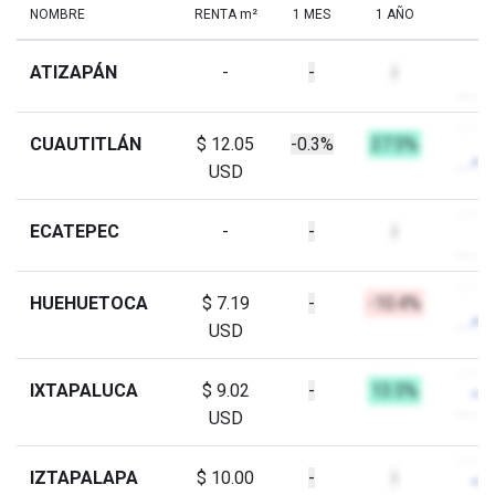
NOMBRE
RENTA m²
1 MES
1 AÑO
ATIZAPÁN
-
-
-
CUAUTITLÁN
$ 12.05
-0.3%
27.5%
USD
ECATEPEC
-
-
-
HUEHUETOCA
$ 7.19
-
-10.4%
USD
IXTAPALUCA
$ 9.02
-
13.5%
USD
IZTAPALAPA
$ 10.00
-
-