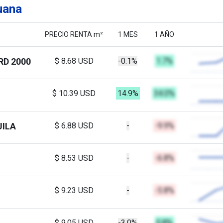
uana
PRECIO RENTA m²
1 MES
1 AÑO
RD 2000
$ 8.68 USD
-0.1%
1.7%
$ 10.39 USD
14.9%
34.0%
UILA
$ 6.88 USD
-
-9.9%
$ 8.53 USD
-
-6.8%
$ 9.23 USD
-
-5.8%
$ 9.05 USD
-3.0%
0.8%