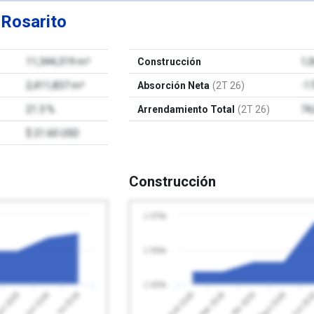
e
Rosarito
11,344,319 m²
Construcción
1,
2,411,837 m²
Absorción Neta
(2T 26)
-1
21.3 %
Arrendamiento Total
(2T 26)
74
$ 21.60 USD
Construcción
1 075k
1 050k
1 025k
Jul 2026
Feb 2026
Mayo 2026
o 2026
Abr 2026
Jun 2026
Mar 2026
Jun 20