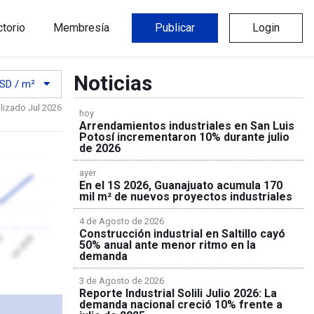
ctorio
Membresía
Publicar
Login
Noticias
SD / m²
lizado Jul 2026
hoy
Arrendamientos industriales en San Luis
Potosí incrementaron 10% durante julio
de 2026
ayer
En el 1S 2026, Guanajuato acumula 170
mil m² de nuevos proyectos industriales
4 de Agosto de 2026
Construcción industrial en Saltillo cayó
26
Jul 2026
50% anual ante menor ritmo en la
demanda
3 de Agosto de 2026
Reporte Industrial Solili Julio 2026: La
demanda nacional creció 10% frente a