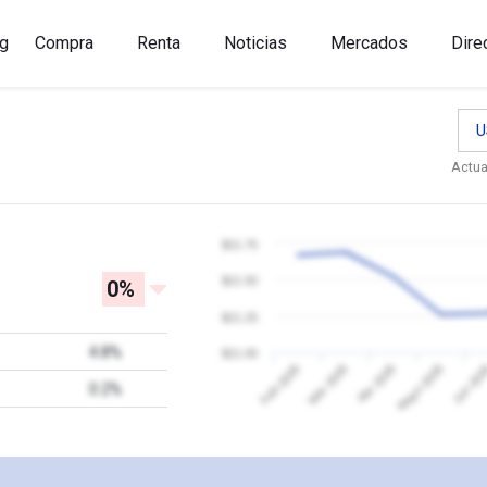
g
Compra
Renta
Noticias
Mercados
Dire
U
Actua
$21.75
$21.50
0%
$21.25
4.8%
$21.00
Jun 20
Feb 2026
Mar 2026
Abr 2026
Mayo 2026
0.2%