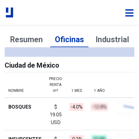
Resumen
Oficinas
Industrial
Ciudad de México
PRECIO
RENTA
NOMBRE
m²
1 MES
1 AÑO
BOSQUES
$
-4.0%
-12.8%
19.05
USD