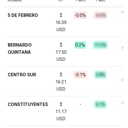
NOMBRE
m²
1 MES
1 AÑO
5 DE FEBRERO
$
-0.0%
-6.6%
16.59
USD
BERNARDO
$
0.2%
11.3%
QUINTANA
17.50
USD
CENTRO SUR
$
-0.1%
2.8%
16.21
USD
CONSTITUYENTES
$
-
0.1%
11.17
USD