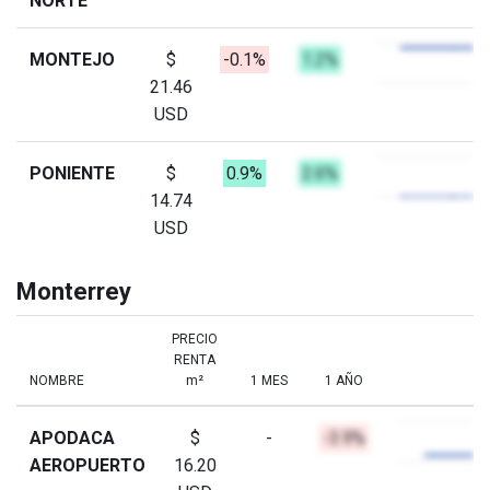
NORTE
MONTEJO
$
-0.1%
1.2%
21.46
USD
PONIENTE
$
0.9%
2.6%
14.74
USD
Monterrey
PRECIO
RENTA
NOMBRE
m²
1 MES
1 AÑO
APODACA
$
-
-3.9%
AEROPUERTO
16.20