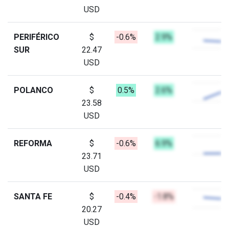
USD
PERIFÉRICO
$
-0.6%
2.9%
SUR
22.47
USD
POLANCO
$
0.5%
2.6%
23.58
USD
REFORMA
$
-0.6%
6.9%
23.71
USD
SANTA FE
$
-0.4%
-1.8%
20.27
USD