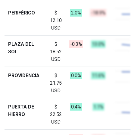
PERIFÉRICO
$
2.0%
-18.9%
12.10
USD
PLAZA DEL
$
-0.3%
13.0%
SOL
18.52
USD
PROVIDENCIA
$
0.0%
11.6%
21.75
USD
PUERTA DE
$
0.4%
1.1%
HIERRO
22.52
USD