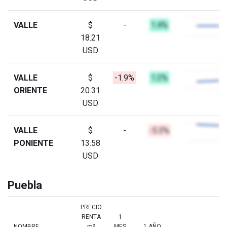
VALLE
$
-
1.4%
18.21
USD
VALLE
$
-1.9%
1.2%
ORIENTE
20.31
USD
VALLE
$
-
-5.3%
PONIENTE
13.58
USD
Puebla
PRECIO
RENTA
1
NOMBRE
m²
MES
1 AÑO