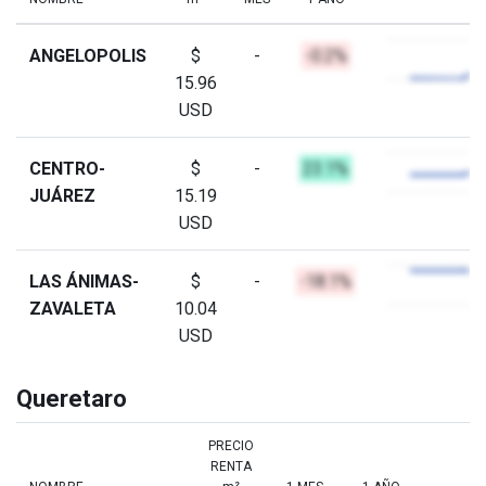
ANGELOPOLIS
$
-
-0.2%
15.96
USD
CENTRO-
$
-
23.1%
JUÁREZ
15.19
USD
LAS ÁNIMAS-
$
-
-18.1%
ZAVALETA
10.04
USD
Queretaro
PRECIO
RENTA