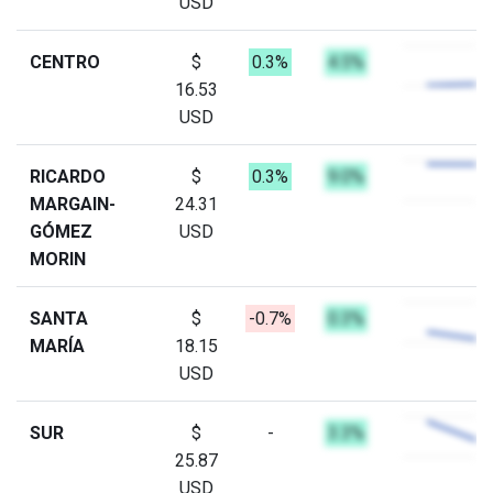
USD
CENTRO
$
0.3%
4.5%
16.53
USD
RICARDO
$
0.3%
9.0%
MARGAIN-
24.31
GÓMEZ
USD
MORIN
SANTA
$
-0.7%
0.3%
MARÍA
18.15
USD
SUR
$
-
3.3%
25.87
USD