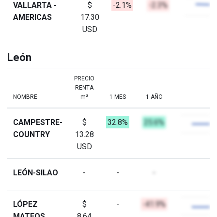
VALLARTA -
$
-2.1%
-2.3%
AMERICAS
17.30
USD
León
PRECIO
RENTA
NOMBRE
m²
1 MES
1 AÑO
CAMPESTRE-
$
32.8%
25.6%
COUNTRY
13.28
USD
LEÓN-SILAO
-
-
-
LÓPEZ
$
-
-41.9%
MATEOS
8.64