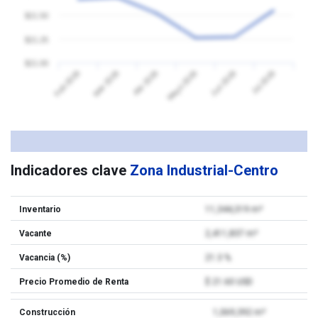
$21.50
$21.25
$21.00
Feb 2026
Mar 2026
Abr 2026
Mayo 2026
Jun 2026
Jul 2026
Indicadores clave
Zona Industrial-Centro
Inventario
11,344,319 m²
Vacante
2,411,837 m²
Vacancia (%)
21.3 %
Precio Promedio de Renta
$ 21.60 USD
Construcción
1,069,392 m²