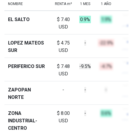
NOMBRE
RENTA m²
1 MES
1 AÑO
EL SALTO
$ 7.40
0.9%
1.9%
USD
LOPEZ MATEOS
$ 4.75
-
-22.9%
SUR
USD
PERIFERICO SUR
$ 7.48
-9.5%
-4.7%
USD
ZAPOPAN
-
-
-
NORTE
ZONA
$ 8.00
-
0.6%
INDUSTRIAL-
USD
CENTRO