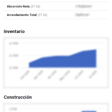
Absorción Neta
(2T 26)
-170,824 m²
Arrendamiento Total
(2T 26)
74,876 m²
Inventario
11 400k
11 300k
11 200k
Abr 2026
Jul 2026
Feb 2026
Mayo 2026
Mar 2026
Jun 2026
Construcción
1 075k