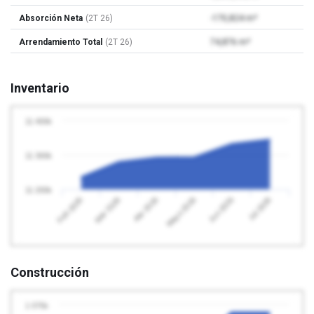
Absorción Neta
(2T 26)
-170,824 m²
Arrendamiento Total
(2T 26)
74,876 m²
Inventario
11 400k
11 300k
11 200k
Abr 2026
Jul 2026
Feb 2026
Mayo 2026
Mar 2026
Jun 2026
Construcción
1 075k