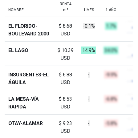
RENTA
NOMBRE
m²
1 MES
1 AÑO
EL FLORIDO-
$ 8.68
-0.1%
1.7%
BOULEVARD 2000
USD
EL LAGO
$ 10.39
14.9%
34.0%
USD
INSURGENTES-EL
$ 6.88
-
-9.9%
ÁGUILA
USD
LA MESA-VÍA
$ 8.53
-
-6.8%
RAPIDA
USD
OTAY-ALAMAR
$ 9.23
-
-5.8%
USD