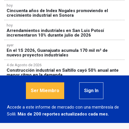
hoy
Cincuenta años de Index Nogales promoviendo el
crecimiento industrial en Sonora
hoy
Arrendamientos industriales en San Luis Potosí
incrementaron 10% durante julio de 2026
ayer
En el 1S 2026, Guanajuato acumula 170 mil m² de
nuevos proyectos industriales
4 de Agosto de 2026
Construcción industrial en Saltillo cayó 50% anual ante
menor ritmo en la demanda
Ser Miembro
Sign In
Accede a este informe de mercado con una membresía de
© 2026
Solili, S.A.P.I. de C.V.
Solili.
Más de 200 reportes actualizados cada mes.