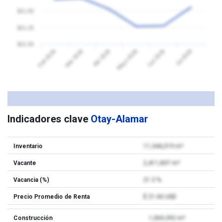
$21.50
$21.25
$21.00
Feb 2026
Mar 2026
Abr 2026
Mayo 2026
Jun 2026
Jul 2026
Indicadores clave
Otay-Alamar
Inventario
11,344,319 m²
Vacante
2,411,837 m²
Vacancia (%)
21.3 %
Precio Promedio de Renta
$ 21.60 USD
Construcción
1,069,392 m²