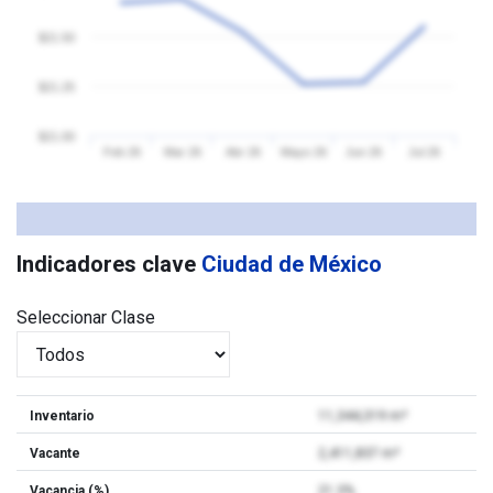
$21.50
$21.25
$21.00
Feb 26
Mar 26
Abr 26
Mayo 26
Jun 26
Jul 26
Indicadores clave
Ciudad de México
Seleccionar Clase
Inventario
11,344,319 m²
Vacante
2,411,837 m²
Vacancia (%)
21.3%