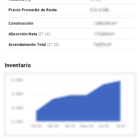
Precio Promedio de Renta
$ 21.6 USD
Construcción
1,069,392 m²
Absorción Neta
(2T 26)
-170,824 m²
Arrendamiento Total
(2T 26)
74,876 m²
Inventario
11 350k
11 300k
11 250k
11 200k
Feb 26
Mar 26
Abr 26
Mayo 26
Jun 26
Jul 26