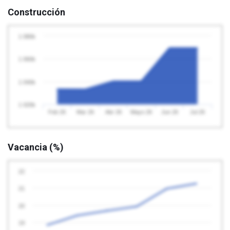
Construcción
1 080k
1 060k
1 040k
1 020k
Feb 26
Mar 26
Abr 26
Mayo 26
Jun 26
Jul 26
Vacancia (%)
22
21
20
19