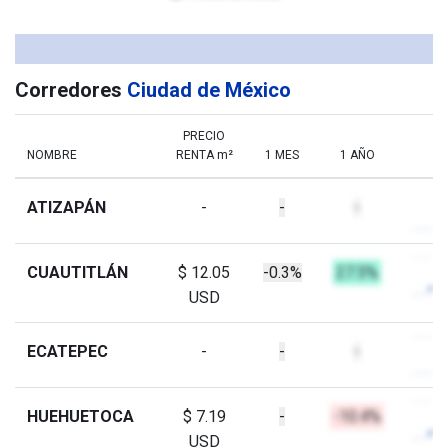
Corredores
Ciudad de México
PRECIO
NOMBRE
RENTA m²
1 MES
1 AÑO
ATIZAPÁN
-
-
-
CUAUTITLÁN
$ 12.05
-0.3%
27.5%
USD
ECATEPEC
-
-
-
HUEHUETOCA
$ 7.19
-
-10.4%
USD