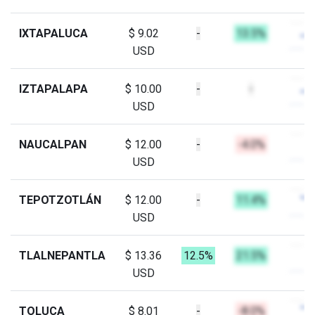
IXTAPALUCA
$ 9.02
-
13.5%
USD
IZTAPALAPA
$ 10.00
-
-
USD
NAUCALPAN
$ 12.00
-
-4.0%
USD
TEPOTZOTLÁN
$ 12.00
-
11.4%
USD
TLALNEPANTLA
$ 13.36
12.5%
21.5%
USD
TOLUCA
$ 8.01
-
-8.0%