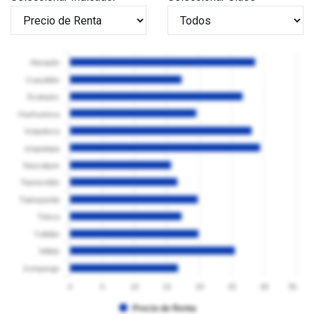
Atizapán
Cuautitlán
Ecatepec
Huehuetoca
Ixtapaluca
Iztapalapa
Naucalpan
Tepotzotlán
Tlalnepantla
Toluca
Tultitlán
Vallejo
Zumpango
0
5
10
15
20
25
30
35
Precio de Renta