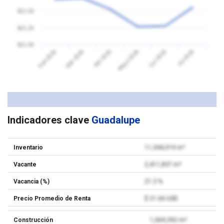
$21.50
$21.25
$21.00
Feb 2026
Mar 2026
Abr 2026
Mayo 2026
Jun 2026
Jul 2026
Indicadores clave
Guadalupe
Inventario
11,344,319 m²
Vacante
2,411,837 m²
Vacancia (%)
21.3 %
Precio Promedio de Renta
$ 21.60 USD
Construcción
1,069,392 m²