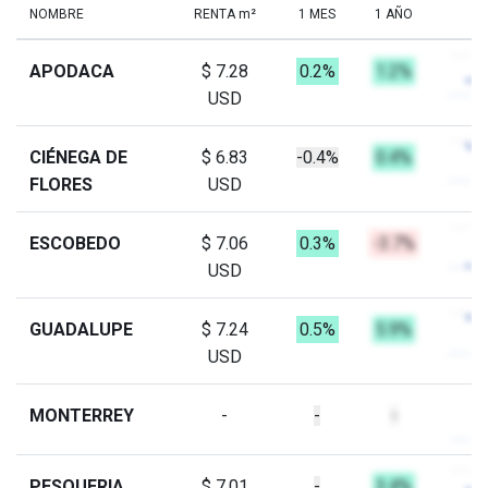
NOMBRE
RENTA m²
1 MES
1 AÑO
APODACA
$ 7.28
0.2%
1.2%
USD
CIÉNEGA DE
$ 6.83
-0.4%
0.4%
FLORES
USD
ESCOBEDO
$ 7.06
0.3%
-3.7%
USD
GUADALUPE
$ 7.24
0.5%
5.9%
USD
MONTERREY
-
-
-
PESQUERIA
$ 7.01
-
3.4%