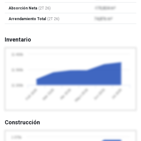
Absorción Neta
(2T 26)
-170,824 m²
Arrendamiento Total
(2T 26)
74,876 m²
Inventario
11 400k
11 300k
11 200k
Abr 2026
Jul 2026
Feb 2026
Mayo 2026
Mar 2026
Jun 2026
Construcción
1 075k