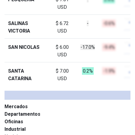
USD
SALINAS
$ 6.72
-
-0.6%
VICTORIA
USD
SAN NICOLAS
$ 6.00
-17.0%
-9.4%
USD
SANTA
$ 7.00
0.2%
-1.9%
CATARINA
USD
Mercados
Departamentos
Oficinas
Industrial