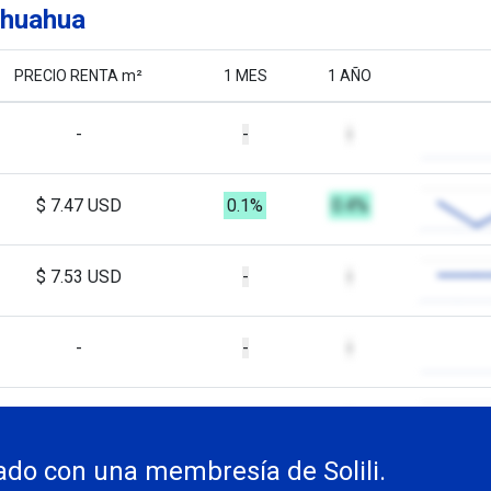
ihuahua
PRECIO RENTA m²
1 MES
1 AÑO
-
-
-
$ 7.47 USD
0.1%
0.4%
$ 7.53 USD
-
-
-
-
-
-
-
-
do con una membresía de Solili.