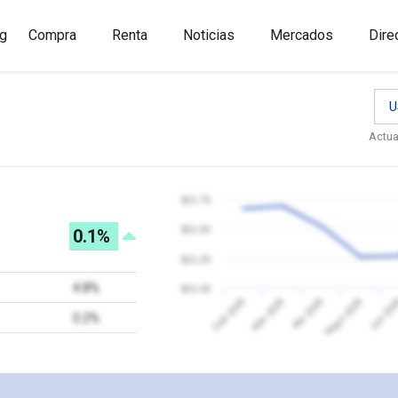
g
Compra
Renta
Noticias
Mercados
Dire
U
Actua
$21.75
$21.50
0.1%
$21.25
4.8%
$21.00
Jun 20
Feb 2026
Mar 2026
Abr 2026
Mayo 2026
0.2%