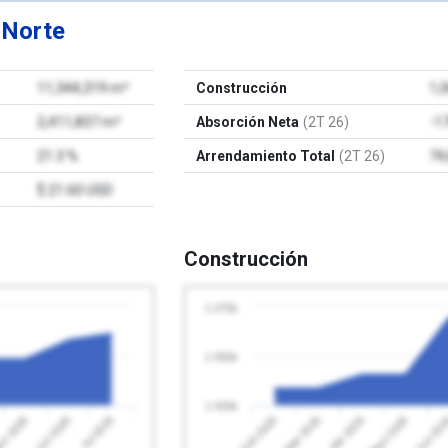
e
Norte
11,344,319 m²
Construcción
1,
2,411,837 m²
Absorción Neta
(2T 26)
-1
21.3 %
Arrendamiento Total
(2T 26)
74
$ 21.60 USD
Construcción
1 075k
1 050k
1 025k
Jul 2026
Feb 2026
Mayo 2026
o 2026
Abr 2026
Jun 2026
Mar 2026
Jun 20