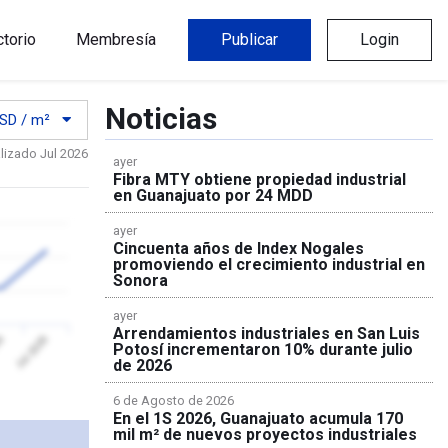
ctorio
Membresía
Publicar
Login
Noticias
SD / m²
lizado Jul 2026
ayer
Fibra MTY obtiene propiedad industrial
en Guanajuato por 24 MDD
ayer
Cincuenta años de Index Nogales
promoviendo el crecimiento industrial en
Sonora
ayer
Arrendamientos industriales en San Luis
26
Jul 2026
Potosí incrementaron 10% durante julio
de 2026
6 de Agosto de 2026
En el 1S 2026, Guanajuato acumula 170
mil m² de nuevos proyectos industriales