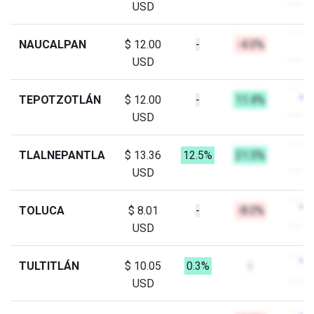
USD
NAUCALPAN
$ 12.00
-
-4.0%
USD
TEPOTZOTLÁN
$ 12.00
-
11.4%
USD
TLALNEPANTLA
$ 13.36
12.5%
21.5%
USD
TOLUCA
$ 8.01
-
-8.0%
USD
TULTITLÁN
$ 10.05
0.3%
-
USD