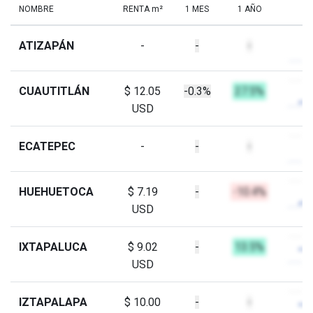
NOMBRE
RENTA m²
1 MES
1 AÑO
ATIZAPÁN
-
-
-
CUAUTITLÁN
$ 12.05
-0.3%
27.5%
USD
ECATEPEC
-
-
-
HUEHUETOCA
$ 7.19
-
-10.4%
USD
IXTAPALUCA
$ 9.02
-
13.5%
USD
IZTAPALAPA
$ 10.00
-
-