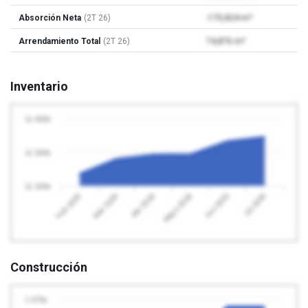
Absorción Neta
(2T 26)
-170,824 m²
Arrendamiento Total
(2T 26)
74,876 m²
Inventario
11 400k
11 300k
11 200k
Abr 2026
Jul 2026
Feb 2026
Mayo 2026
Mar 2026
Jun 2026
Construcción
1 075k