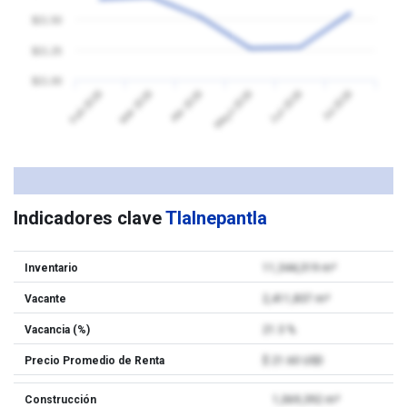
$21.50
$21.25
$21.00
Feb 2026
Mar 2026
Abr 2026
Mayo 2026
Jun 2026
Jul 2026
Indicadores clave
Tlalnepantla
Inventario
11,344,319 m²
Vacante
2,411,837 m²
Vacancia (%)
21.3 %
Precio Promedio de Renta
$ 21.60 USD
Construcción
1,069,392 m²