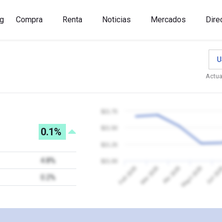
g
Compra
Renta
Noticias
Mercados
Dire
U
Actua
$21.75
$21.50
0.1%
$21.25
4.8%
$21.00
Jun 20
Feb 2026
Mar 2026
Abr 2026
Mayo 2026
0.2%