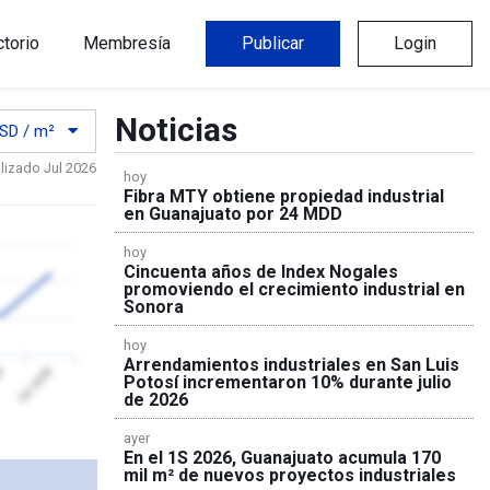
ctorio
Membresía
Publicar
Login
Noticias
SD / m²
lizado Jul 2026
hoy
Fibra MTY obtiene propiedad industrial
en Guanajuato por 24 MDD
hoy
Cincuenta años de Index Nogales
promoviendo el crecimiento industrial en
Sonora
hoy
Arrendamientos industriales en San Luis
26
Jul 2026
Potosí incrementaron 10% durante julio
de 2026
ayer
En el 1S 2026, Guanajuato acumula 170
mil m² de nuevos proyectos industriales