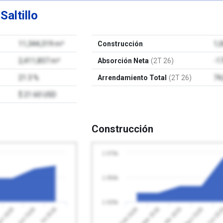
e
Saltillo
11,344,319 m²
Construcción
1,
2,411,837 m²
Absorción Neta
(2T 26)
-1
21.3 %
Arrendamiento Total
(2T 26)
74
$ 21.60 USD
Construcción
1 075k
1 050k
1 025k
Jul 2026
Feb 2026
Mayo 2026
o 2026
Abr 2026
Jun 2026
Mar 2026
Jun 20