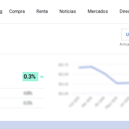
g
Compra
Renta
Noticias
Mercados
Dire
U
Actua
$21.75
$21.50
0.3%
$21.25
4.8%
$21.00
Jun 20
Feb 2026
Mar 2026
Abr 2026
Mayo 2026
0.2%