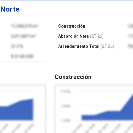
e
Norte
11,344,319 m²
Construcción
1,
2,411,837 m²
Absorción Neta
(2T 26)
-1
21.3 %
Arrendamiento Total
(2T 26)
74
$ 21.60 USD
Construcción
1 075k
1 050k
1 025k
Jul 2026
Feb 2026
Mayo 2026
o 2026
Abr 2026
Jun 2026
Mar 2026
Jun 20