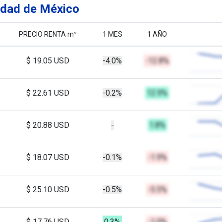
udad de México
PRECIO RENTA m²
1 MES
1 AÑO
$ 19.05 USD
-4.0%
-12.8%
$ 22.61 USD
-0.2%
12.9%
$ 20.88 USD
-
1.8%
$ 18.07 USD
-0.1%
-1.9%
$ 25.10 USD
-0.5%
-5.5%
$ 17.76 USD
0.3%
-1.0%