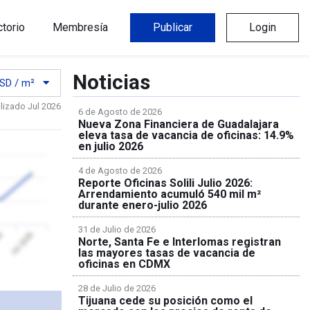
ctorio
Membresía
Publicar
Login
Noticias
SD / m²
lizado Jul 2026
6 de Agosto de 2026
Nueva Zona Financiera de Guadalajara
eleva tasa de vacancia de oficinas: 14.9%
en julio 2026
4 de Agosto de 2026
Reporte Oficinas Solili Julio 2026:
Arrendamiento acumuló 540 mil m²
durante enero-julio 2026
31 de Julio de 2026
26
Jul 2026
Norte, Santa Fe e Interlomas registran
las mayores tasas de vacancia de
oficinas en CDMX
28 de Julio de 2026
Tijuana cede su posición como el