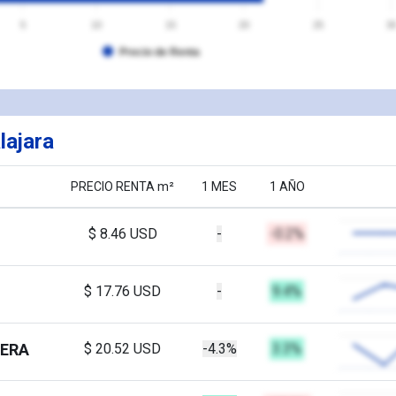
5
10
15
20
25
3
Precio de Renta
lajara
PRECIO RENTA m²
1 MES
1 AÑO
$ 8.46 USD
-
-0.2%
$ 17.76 USD
-
9.4%
IERA
$ 20.52 USD
-4.3%
3.3%