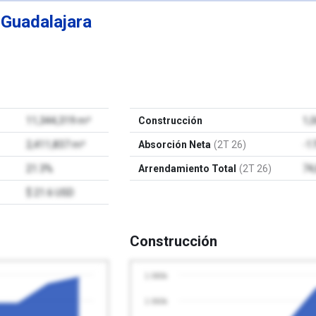
e
Guadalajara
11,344,319 m²
Construcción
1,
2,411,837 m²
Absorción Neta
(2T 26)
-1
21.3%
Arrendamiento Total
(2T 26)
74
$ 21.6 USD
Construcción
1 080k
1 060k