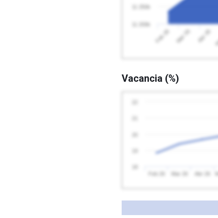
11 250k
11 200k
Abr 26
Feb 26
M
Mar 26
Vacancia (%)
22
21
20
19
18
Feb 26
Mar 26
Abr 26