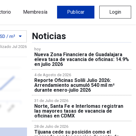
ctorio
Membresía
Publicar
Login
Noticias
SD / m²
lizado Jul 2026
hoy
Nueva Zona Financiera de Guadalajara
eleva tasa de vacancia de oficinas: 14.9%
en julio 2026
4 de Agosto de 2026
Reporte Oficinas Solili Julio 2026:
Arrendamiento acumuló 540 mil m²
durante enero-julio 2026
31 de Julio de 2026
Norte, Santa Fe e Interlomas registran
26
Jul 26
las mayores tasas de vacancia de
oficinas en CDMX
28 de Julio de 2026
Tijuana cede su posición como el