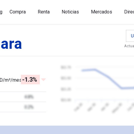
g
Compra
Renta
Noticias
Mercados
Dire
U
ara
Actua
$21.75
-1.3%
$21.50
D/m²/mes
$21.25
4.8%
$21.00
Jun 
Feb 26
Mar 26
Abr 26
Mayo 26
0.2%