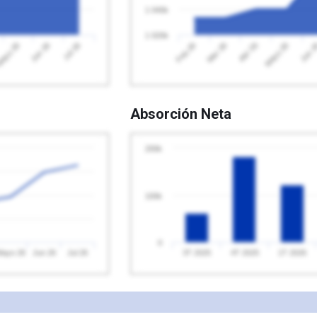
1 040k
1 020k
Jul 26
Feb 26
Mayo 26
ayo 26
Abr 26
Jun 26
Mar 26
Jun 
Absorción Neta
200k
100k
0
Mayo 26
Jun 26
Jul 26
3T 2025
4T 2025
1T 2026