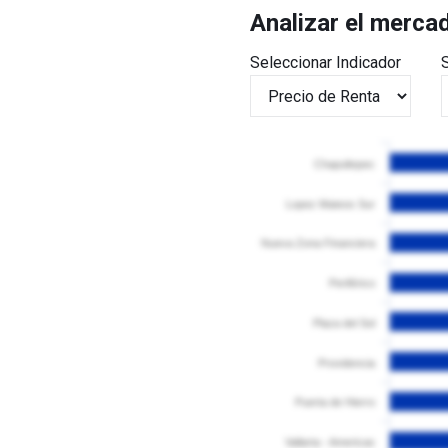
Analizar el merca
Seleccionar Indicador
Chapultepec
Lopez Mateos Sur
Nueva Zona Financiera
Periférico
Plaza del Sol
Providencia
Puerta de Hierro
Vallarta - Americas