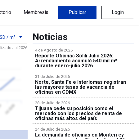
ctorio
Membresía
Publicar
Login
Noticias
SD / m²
lizado Jul 2026
4 de Agosto de 2026
Reporte Oficinas Solili Julio 2026:
Arrendamiento acumuló 540 mil m²
durante enero-julio 2026
31 de Julio de 2026
Norte, Santa Fe e Interlomas registran
las mayores tasas de vacancia de
oficinas en CDMX
28 de Julio de 2026
26
Jul 2026
Tijuana cede su posición como el
mercado con los precios de renta de
oficinas más altos del país
24 de Julio de 2026
La demanda de oficinas en Monterrey