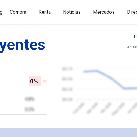
g
Compra
Renta
Noticias
Mercados
Dire
U
yentes
Actua
$21.75
$21.50
0%
$21.25
4.8%
$21.00
Jun 20
Feb 2026
Mar 2026
Abr 2026
Mayo 2026
0.2%