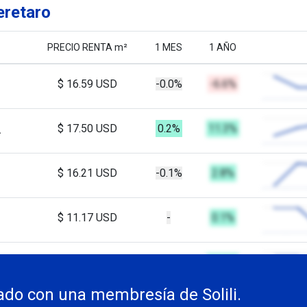
eretaro
PRECIO RENTA m²
1 MES
1 AÑO
$ 16.59 USD
-0.0%
-6.6%
A
$ 17.50 USD
0.2%
11.3%
$ 16.21 USD
-0.1%
2.8%
$ 11.17 USD
-
0.1%
$ 18.65 USD
-1.3%
11.4%
do con una membresía de Solili.