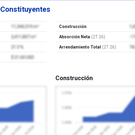
e
Constituyentes
11,344,319 m²
Construcción
1,
2,411,837 m²
Absorción Neta
(2T 26)
-1
21.3 %
Arrendamiento Total
(2T 26)
74
$ 21.60 USD
Construcción
1 075k
1 050k
1 025k
Jul 2026
Feb 2026
Mayo 2026
o 2026
Abr 2026
Jun 2026
Mar 2026
Jun 20