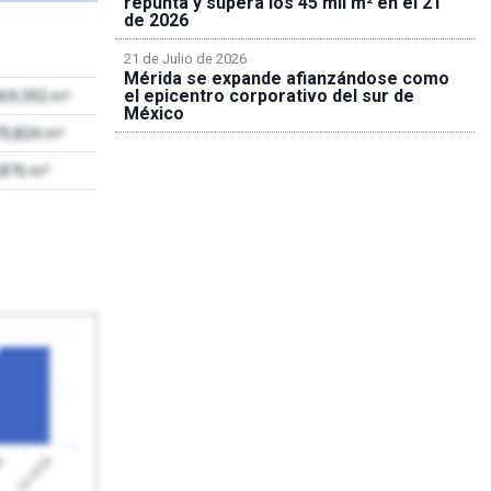
repunta y supera los 45 mil m² en el 2T
de 2026
21 de Julio de 2026
Mérida se expande afianzándose como
el epicentro corporativo del sur de
069,392 m²
México
70,824 m²
,876 m²
Jul 2026
26