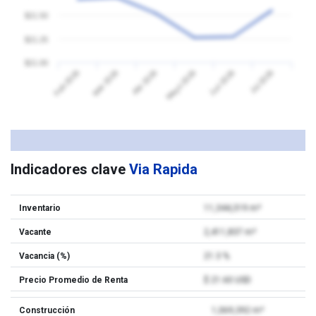
$21.50
$21.25
$21.00
Feb 2026
Mar 2026
Abr 2026
Mayo 2026
Jun 2026
Jul 2026
Indicadores clave
Via Rapida
Inventario
11,344,319 m²
Vacante
2,411,837 m²
Vacancia (%)
21.3 %
Precio Promedio de Renta
$ 21.60 USD
Construcción
1,069,392 m²