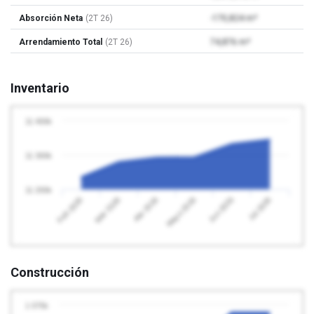
Absorción Neta
(2T 26)
-170,824 m²
Arrendamiento Total
(2T 26)
74,876 m²
Inventario
11 400k
11 300k
11 200k
Abr 2026
Jul 2026
Feb 2026
Mayo 2026
Mar 2026
Jun 2026
Construcción
1 075k