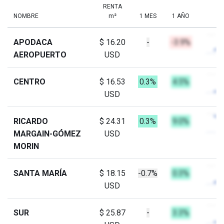
RENTA
NOMBRE
m²
1 MES
1 AÑO
APODACA
$ 16.20
-
-3.9%
AEROPUERTO
USD
CENTRO
$ 16.53
0.3%
4.5%
USD
RICARDO
$ 24.31
0.3%
9.0%
MARGAIN-GÓMEZ
USD
MORIN
SANTA MARÍA
$ 18.15
-0.7%
0.3%
USD
SUR
$ 25.87
-
3.3%