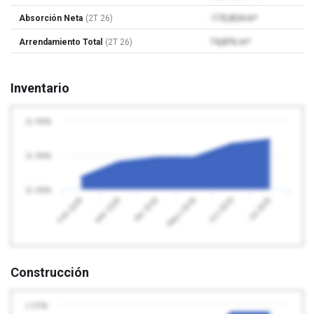
Absorción Neta
(2T 26)
-170,824 m²
Arrendamiento Total
(2T 26)
74,876 m²
Inventario
11 400k
11 300k
11 200k
Abr 2026
Jul 2026
Feb 2026
Mayo 2026
Mar 2026
Jun 2026
Construcción
1 075k