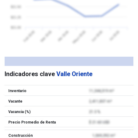
$21.50
$21.25
$21.00
Feb 2026
Mar 2026
Abr 2026
Mayo 2026
Jun 2026
Jul 2026
Indicadores clave
Valle Oriente
Inventario
11,344,319 m²
Vacante
2,411,837 m²
Vacancia (%)
21.3 %
Precio Promedio de Renta
$ 21.60 USD
Construcción
1,069,392 m²