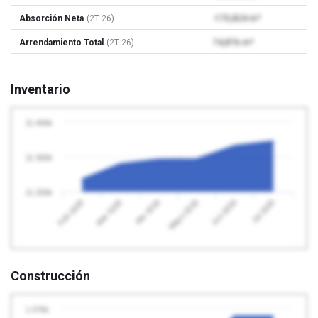
Absorción Neta
(2T 26)
-170,824 m²
Arrendamiento Total
(2T 26)
74,876 m²
Inventario
11 400k
11 300k
11 200k
Abr 2026
Jul 2026
Feb 2026
Mayo 2026
Mar 2026
Jun 2026
Construcción
1 075k