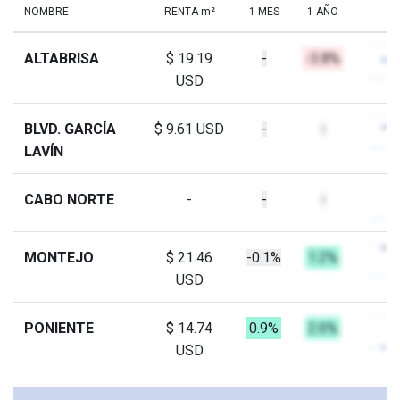
NOMBRE
RENTA m²
1 MES
1 AÑO
ALTABRISA
$ 19.19
-
-3.8%
USD
BLVD. GARCÍA
$ 9.61 USD
-
-
LAVÍN
CABO NORTE
-
-
-
MONTEJO
$ 21.46
-0.1%
1.2%
USD
PONIENTE
$ 14.74
0.9%
2.6%
USD