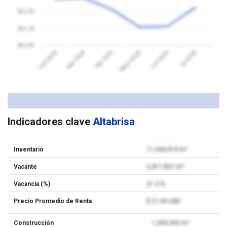
$21.50
$21.25
$21.00
Feb 2026
Mar 2026
Abr 2026
Mayo 2026
Jun 2026
Jul 2026
Indicadores clave
Altabrisa
Inventario
11,344,319 m²
Vacante
2,411,837 m²
Vacancia (%)
21.3 %
Precio Promedio de Renta
$ 21.60 USD
Construcción
1,069,392 m²