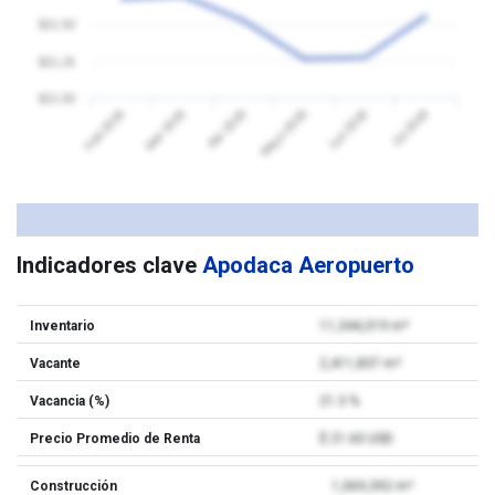
$21.50
$21.25
$21.00
Feb 2026
Mar 2026
Abr 2026
Mayo 2026
Jun 2026
Jul 2026
Indicadores clave
Apodaca Aeropuerto
Inventario
11,344,319 m²
Vacante
2,411,837 m²
Vacancia (%)
21.3 %
Precio Promedio de Renta
$ 21.60 USD
Construcción
1,069,392 m²