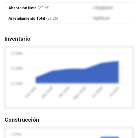
Absorción Neta
(2T 26)
-170,824 m²
Arrendamiento Total
(2T 26)
74,876 m²
Inventario
11 400k
11 300k
11 200k
Abr 2026
Jul 2026
Feb 2026
Mayo 2026
Mar 2026
Jun 2026
Construcción
1 075k