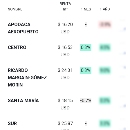
RENTA
NOMBRE
m²
1 MES
1 AÑO
APODACA
$ 16.20
-
-3.9%
AEROPUERTO
USD
CENTRO
$ 16.53
0.3%
4.5%
USD
RICARDO
$ 24.31
0.3%
9.0%
MARGAIN-GÓMEZ
USD
MORIN
SANTA MARÍA
$ 18.15
-0.7%
0.3%
USD
SUR
$ 25.87
-
3.3%