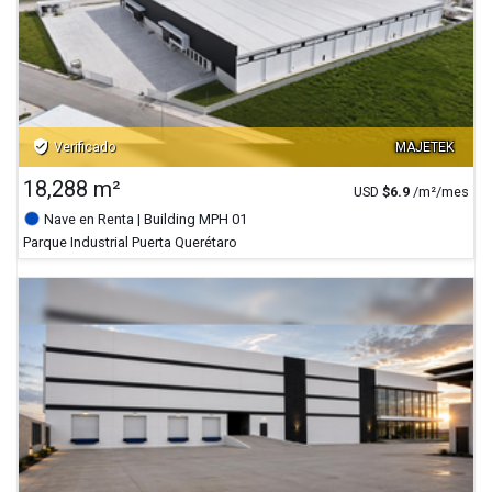
verified_user
Verificado
MAJETEK
18,288 m²
USD
$
6.9
/m²/mes
Nave en Renta
| Building MPH 01
Parque Industrial Puerta Querétaro