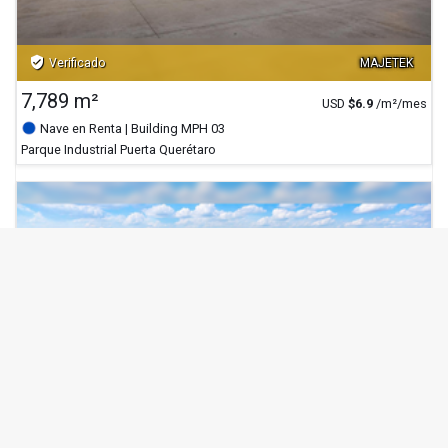
verified_user
Verificado
MAJETEK
7,789 m²
USD
$
6.9
/m²/mes
Nave en Renta
| Building MPH 03
Parque Industrial Puerta Querétaro
verified_user
Verificado
MAJETEK