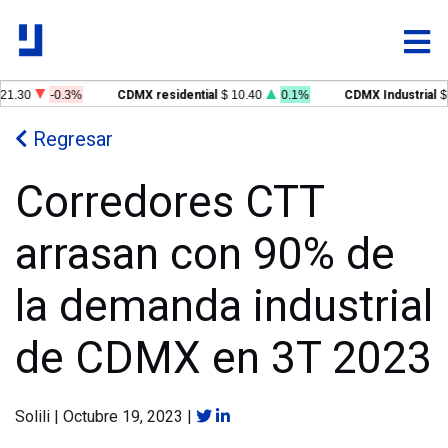
1.30
-0.3%
CDMX residential
$ 10.40
0.1%
CDMX Industrial
$ 
Regresar
Corredores CTT
arrasan con 90% de
la demanda industrial
de CDMX en 3T 2023
Solili
|
Octubre 19, 2023
|