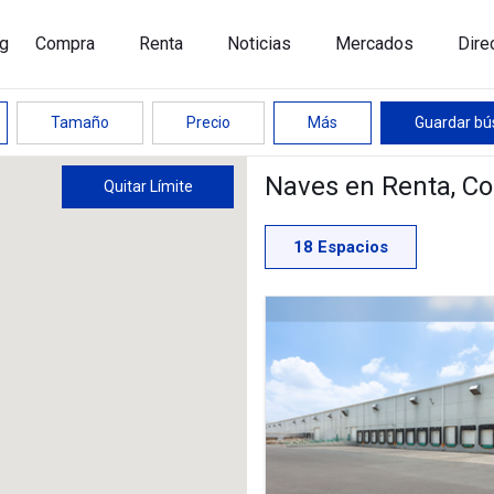
g
Compra
Renta
Noticias
Mercados
Dire
Tamaño
Precio
Más
Guardar b
Naves en Renta
, C
Quitar Límite
18
Espacios