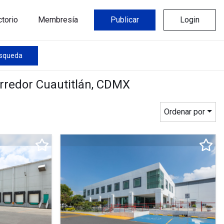
ctorio
Membresía
Publicar
Login
úsqueda
orredor Cuautitlán, CDMX
Ordenar por