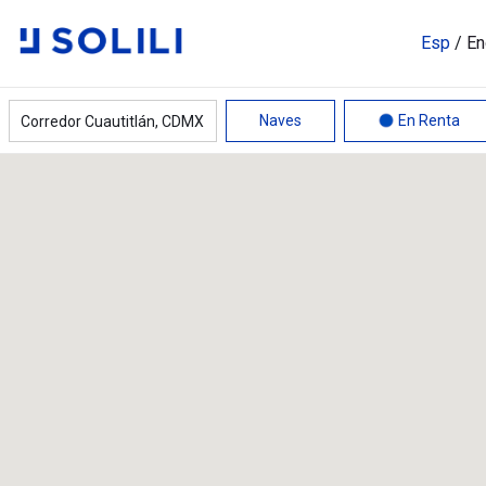
Esp
/
En
23,913 m²
30,366 m²
Naves
En Renta