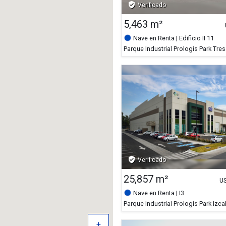
verified_user
Verificado
5,463 m²
Nave en Renta
| Edificio II 11
verified_user
Verificado
25,857 m²
U
Nave en Renta
| I3
+