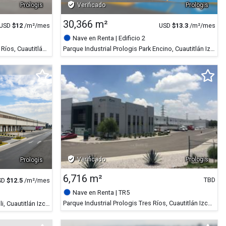
verified_user
Prologis
Verificado
Prologis
30,366 m²
USD
$
12
/m²/mes
USD
$
13.3
/m²/mes
Nave en Renta
| Edificio 2
Parque Industrial Prologis Park Tres Ríos, Cuautitlán Izcalli, Estado de México
Parque Industrial Prologis Park Encino, Cuautitlán Izcalli, Estado de México
verified_user
Verificado
Prologis
Prologis
6,716 m²
TBD
SD
$
12.5
/m²/mes
Nave en Renta
| TR5
Parque Industrial Prologis Tres Ríos, Cuautitlán Izcalli, Estado de México
Parque Industrial Prologis Park Izcalli, Cuautitlán Izcalli, Estado de México