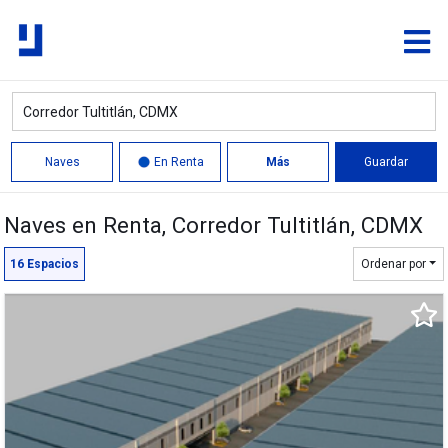
11,844 m²
Naves
En Renta
Más
Guardar
Naves en Renta
, Corredor Tultitlán, CDMX
Quitar
Límite
16
Espacios
Ordenar por