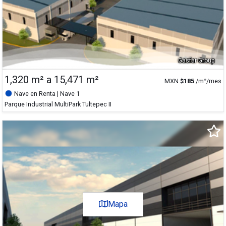
Gasfar Group
1,320 m² a 15,471 m²
MXN
$
185
/m²/mes
Nave en Renta
| Nave 1
Parque Industrial MultiPark Tultepec II
+
-
Satélite
Mapa