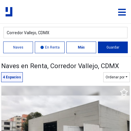
Naves
En Renta
Más
Guardar
Naves en Renta
, Corredor Vallejo, CDMX
Quitar
Límite
4
Espacios
Ordenar por
5,185 m²
688 m²
3,880 m²