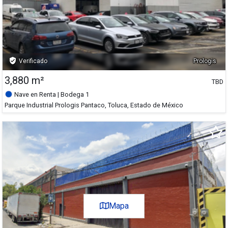
6,000 m²
verified_user
Verificado
Prologis
3,880 m²
TBD
Nave en Renta
| Bodega 1
Parque Industrial Prologis Pantaco, Toluca, Estado de México
+
-
Satélite
Mapa