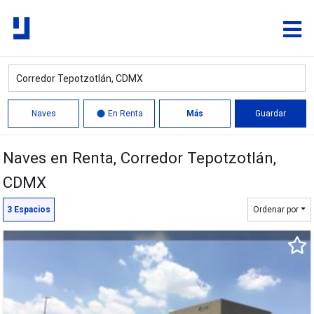
Naves
En Renta
Más
Guardar
Naves en Renta
, Corredor Tepotzotlán,
Quitar
CDMX
Límite
3
Espacios
Ordenar por