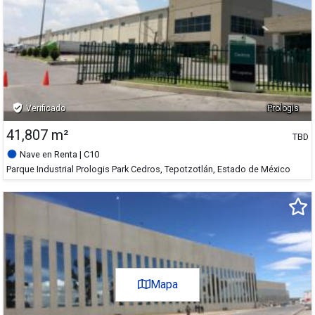
50,127 m²
50,127 m²
20,603 m²
20,603 m²
verified_user
Verificado
Prologis
41,807 m²
TBD
Nave en Renta
| C10
Parque Industrial Prologis Park Cedros, Tepotzotlán, Estado de México
41,807 m²
41,807 m²
+
-
Satélite
Mapa