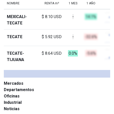
NOMBRE
RENTA m²
1 MES
1 AÑO
MEXICALI-
$ 8.10 USD
-
14.1%
TECATE
TECATE
$ 5.92 USD
-
-32.6%
TECATE-
$ 8.64 USD
0.0%
-5.6%
TIJUANA
Mercados
Departamentos
Oficinas
Industrial
Noticias