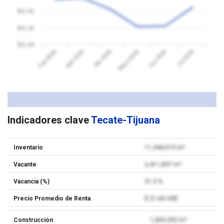
$21.50
$21.25
$21.00
Feb 2026
Mar 2026
Abr 2026
Mayo 2026
Jun 2026
Jul 2026
Indicadores clave
Tecate-Tijuana
Inventario
11,344,319 m²
Vacante
2,411,837 m²
Vacancia (%)
21.3 %
Precio Promedio de Renta
$ 21.60 USD
Construcción
1,069,392 m²