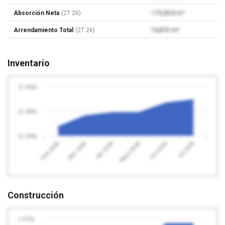
Absorción Neta
(2T 26)
-170,824 m²
Arrendamiento Total
(2T 26)
74,876 m²
Inventario
11 400k
11 300k
11 200k
Abr 2026
Jul 2026
Feb 2026
Mayo 2026
Mar 2026
Jun 2026
Construcción
1 075k