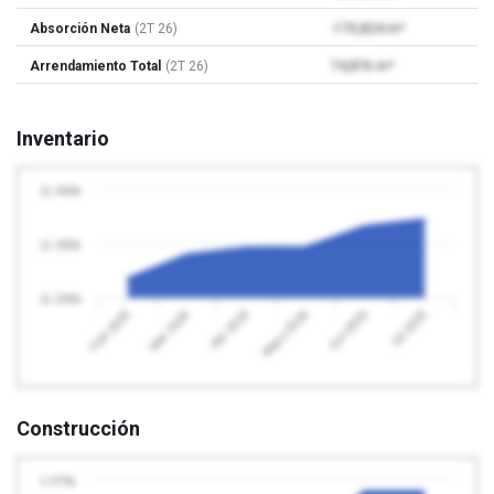
Absorción Neta
(2T 26)
-170,824 m²
Arrendamiento Total
(2T 26)
74,876 m²
Inventario
11 400k
11 300k
11 200k
Abr 2026
Jul 2026
Feb 2026
Mayo 2026
Mar 2026
Jun 2026
Construcción
1 075k