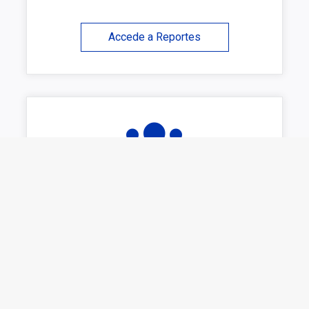
Accede a Reportes
Ser Miembro
Sé parte de la plataforma inmobiliaria
confiable de México
Ser Miembro