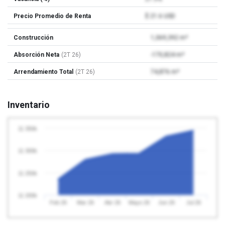
Precio Promedio de Renta
$ 21.6 USD
Construcción
1,069,392 m²
Absorción Neta
(2T 26)
-170,824 m²
Arrendamiento Total
(2T 26)
74,876 m²
Inventario
11 350k
11 300k
11 250k
11 200k
Feb 26
Mar 26
Abr 26
Mayo 26
Jun 26
Jul 26