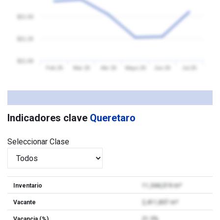
$21.50
$21.25
$21.00
Feb 26
Mar 26
Abr 26
Mayo 26
Jun 26
Jul 26
Indicadores clave
Queretaro
Seleccionar Clase
Inventario
11,344,319 m²
Vacante
2,411,837 m²
Vacancia (%)
21.3%