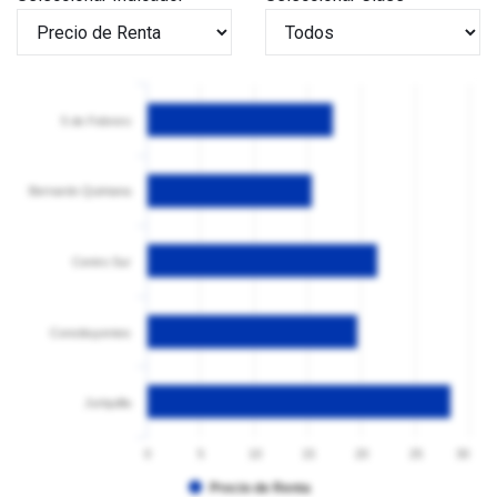
5 de Febrero
Bernardo Quintana
Centro Sur
Constituyentes
Juriquilla
0
5
10
15
20
25
30
Precio de Renta