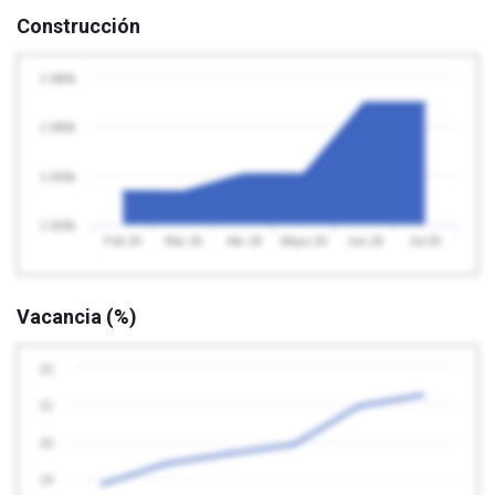
Construcción
1 080k
1 060k
1 040k
1 020k
Feb 26
Mar 26
Abr 26
Mayo 26
Jun 26
Jul 26
Vacancia (%)
22
21
20
19