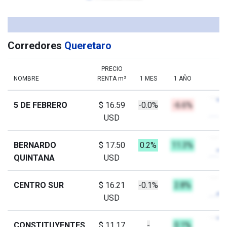
Corredores
Queretaro
PRECIO
NOMBRE
RENTA m²
1 MES
1 AÑO
5 DE FEBRERO
$ 16.59
-0.0%
-6.6%
USD
BERNARDO
$ 17.50
0.2%
11.3%
QUINTANA
USD
CENTRO SUR
$ 16.21
-0.1%
2.8%
USD
CONSTITUYENTES
$ 11.17
-
0.1%