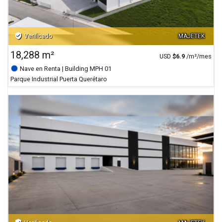
verified_user
Verificado
MAJETEK
18,288 m²
USD
$
6.9
/m²/mes
Nave en Renta
| Building MPH 01
Parque Industrial Puerta Querétaro