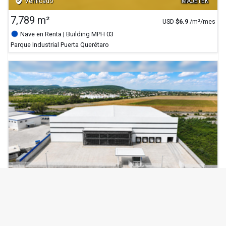
verified_user
Verificado
MAJETEK
7,789 m²
USD
$
6.9
/m²/mes
Nave en Renta
| Building MPH 03
Parque Industrial Puerta Querétaro
verified_user
Verificado
MAJETEK
5,112 m²
USD
$
6.9
/m²/mes
Nave en Renta
| Building MPH 02