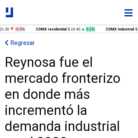
1.30
-0.3%
CDMX residential
$ 10.40
0.1%
CDMX Industrial
$ 1
Regresar
Reynosa fue el
mercado fronterizo
en donde más
incrementó la
demanda industrial