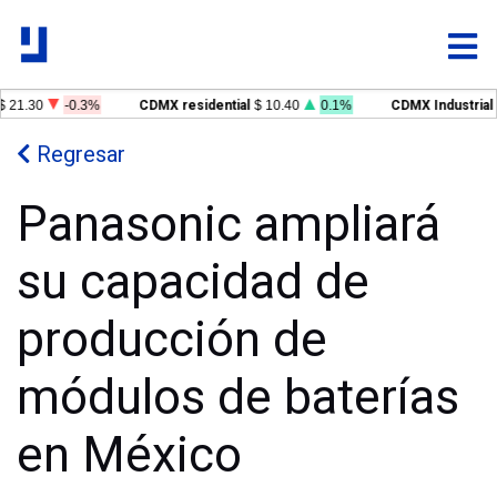
 21.30
-0.3%
CDMX residential
$ 10.40
0.1%
CDMX Industrial
Regresar
Panasonic ampliará
su capacidad de
producción de
módulos de baterías
en México