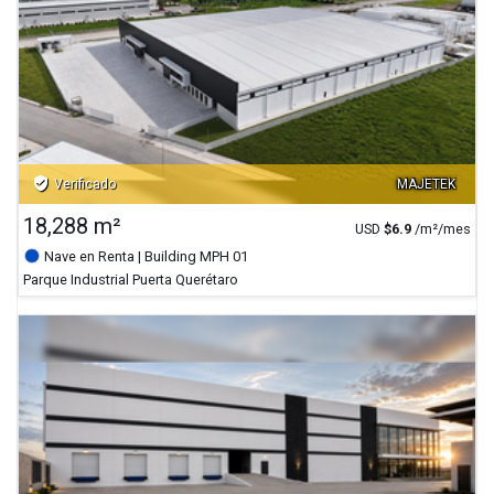
verified_user
Verificado
MAJETEK
18,288 m²
USD
$
6.9
/m²/mes
Nave en Renta
| Building MPH 01
Parque Industrial Puerta Querétaro