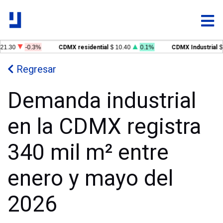
1.30
-0.3%
CDMX residential
$ 10.40
0.1%
CDMX Industrial
$ 
Regresar
Demanda industrial
en la CDMX registra
340 mil m² entre
enero y mayo del
2026