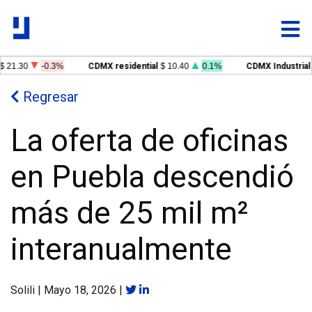
$ 21.30
-0.3%
CDMX residential
$ 10.40
0.1%
CDMX Industrial
Regresar
La oferta de oficinas
en Puebla descendió
más de 25 mil m²
interanualmente
Solili
|
Mayo 18, 2026
|