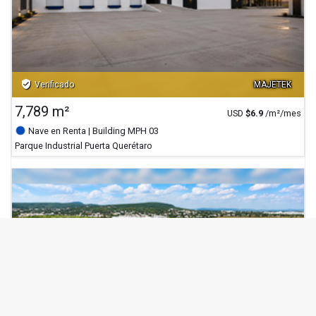
verified_user
Verificado
MAJETEK
7,789 m²
USD
$
6.9
/m²/mes
Nave en Renta
| Building MPH 03
Parque Industrial Puerta Querétaro