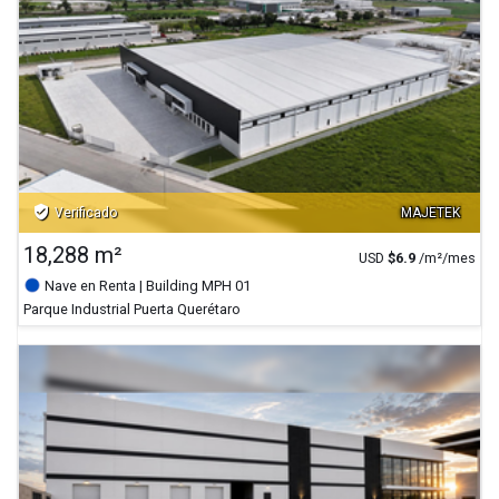
verified_user
Verificado
MAJETEK
18,288 m²
USD
$
6.9
/m²/mes
Nave en Renta
| Building MPH 01
Parque Industrial Puerta Querétaro