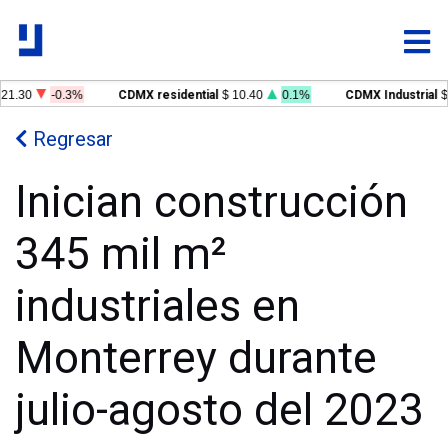
1.30
-0.3%
CDMX residential
$ 10.40
0.1%
CDMX Industrial
$ 
Regresar
Inician construcción
345 mil m²
industriales en
Monterrey durante
julio-agosto del 2023