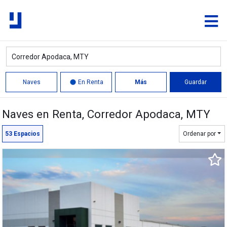
Naves
En Renta
Más
Guardar
Naves en Renta
, Corredor Apodaca, MTY
Quitar
Límite
53
Espacios
Ordenar por
27,364 m²