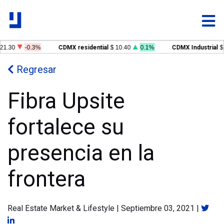
1.30
-0.3%
CDMX residential
$ 10.40
0.1%
CDMX Industrial
$ 1
Regresar
Fibra Upsite
fortalece su
presencia en la
frontera
Real Estate Market & Lifestyle
|
Septiembre 03, 2021
|