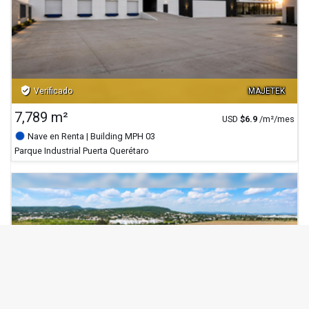
verified_user
Verificado
MAJETEK
7,789 m²
USD
$
6.9
/m²/mes
Nave en Renta
| Building MPH 03
Parque Industrial Puerta Querétaro