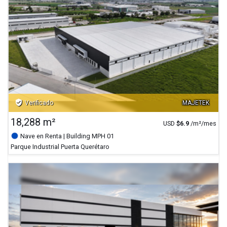
verified_user
Verificado
MAJETEK
18,288 m²
USD
$
6.9
/m²/mes
Nave en Renta
| Building MPH 01
Parque Industrial Puerta Querétaro