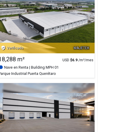
verified_user
Verificado
MAJETEK
18,288 m²
USD
$
6.9
/m²/mes
Nave en Renta
| Building MPH 01
Parque Industrial Puerta Querétaro