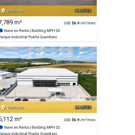
verified_user
Verificado
MAJETEK
7,789 m²
USD
$
6.9
/m²/mes
Nave en Renta
| Building MPH 03
Parque Industrial Puerta Querétaro
verified_user
Verificado
MAJETEK
5,112 m²
USD
$
6.9
/m²/mes
Nave en Renta
| Building MPH 02
Parque Industrial Puerta Querétaro