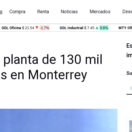
g
Compra
Renta
Noticias
Mercados
Dire
Oficina
$ 21.54
-1.7%
GDL Industrial
$ 7.45
0.6%
MTY Oficina
Es
im
 planta de 130 mil
s en Monterrey
Su