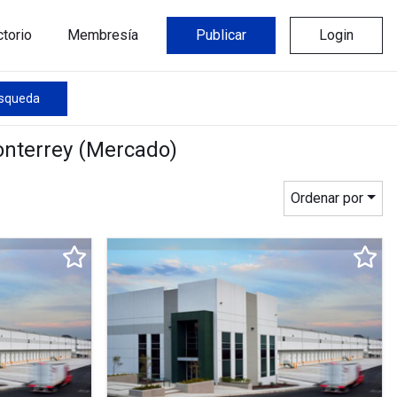
ctorio
Membresía
Publicar
Login
úsqueda
onterrey (Mercado)
Ordenar por