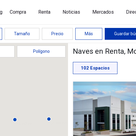
g
Compra
Renta
Noticias
Mercados
Dire
Tamaño
Precio
Más
Guardar b
Naves en Renta
, M
Polígono
102
Espacios
27,364 m²
18,857 m²