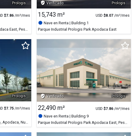
verified_user
Prologis
Verificado
Prologis
15,743 m²
SD
$
7.86
/m²/mes
USD
$
8.07
/m²/mes
Nave en Renta
| Building 1
Parque Industrial Prologis Park Apodaca East, Pesquería, Nuevo León
Parque Industrial Prologis Park Apodaca East
verified_user
Prologis
Verificado
Prologis
22,490 m²
SD
$
7.75
/m²/mes
USD
$
7.86
/m²/mes
Nave en Renta
| Building 9
Parque Industrial Prologis Periferico, Apodaca, Nuevo León
Parque Industrial Prologis Park Apodaca East, Pesquería, Nuevo León