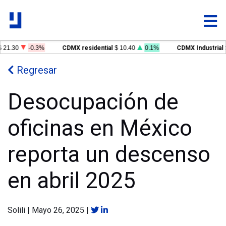
 21.30
-0.3%
CDMX residential
$ 10.40
0.1%
CDMX Industrial
Regresar
Desocupación de
oficinas en México
reporta un descenso
en abril 2025
Solili
|
Mayo 26, 2025
|