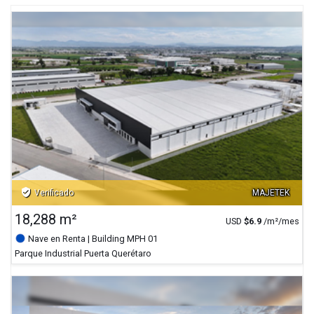
verified_user
Verificado
MAJETEK
18,288 m²
USD
$
6.9
/m²/mes
Nave en Renta
| Building MPH 01
Parque Industrial Puerta Querétaro