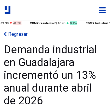
21.30
-0.3%
CDMX residential
$ 10.40
0.1%
CDMX Industrial
$
Regresar
Demanda industrial
en Guadalajara
incrementó un 13%
anual durante abril
de 2026