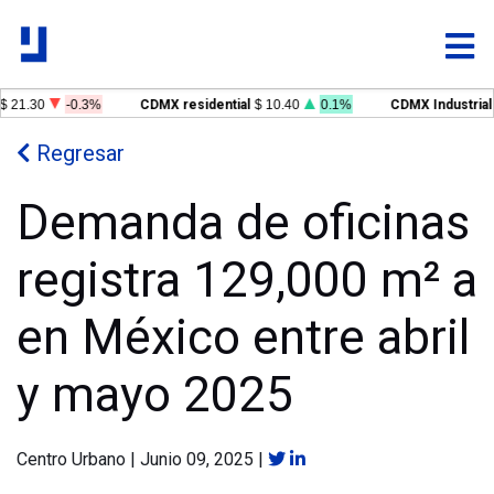
$ 21.30
-0.3%
CDMX residential
$ 10.40
0.1%
CDMX Industrial
Regresar
Demanda de oficinas
registra 129,000 m² a
en México entre abril
y mayo 2025
Centro Urbano
|
Junio 09, 2025
|