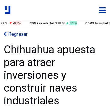
21.30
-0.3%
CDMX residential
$ 10.40
0.1%
CDMX Industrial
$ 
Regresar
Chihuahua apuesta
para atraer
inversiones y
construir naves
industriales