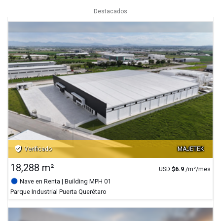
Destacados
verified_user
Verificado
MAJETEK
18,288 m²
USD
$
6.9
/m²/mes
Nave en Renta
| Building MPH 01
Parque Industrial Puerta Querétaro