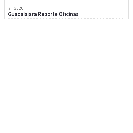
3T 2020
Guadalajara Reporte Oficinas
3T 2020
Guadalajara Reporte Industrial
3T 2020
Guanajuato Reporte Industrial
3T 2020
Mexicali Reporte Industrial
3T 2020
Monterrey Reporte Oficinas
3T 2020
Monterrey Reporte Industrial
Aviso de Privacidad
3T 2020
©
2026 SOLILI
Puebla Reporte Oficinas