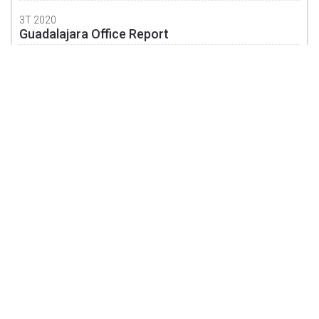
3T 2020
Guadalajara Office Report
3T 2020
Guadalajara Industrial Report
3T 2020
Guanajuato Industrial Report
3T 2020
Mexicali Industrial Report
3T 2020
Monterrey Office Report
3T 2020
Monterrey Industrial Report
Privacy Notice
3T 2020
©
2026 SOLILI
Puebla Office Report