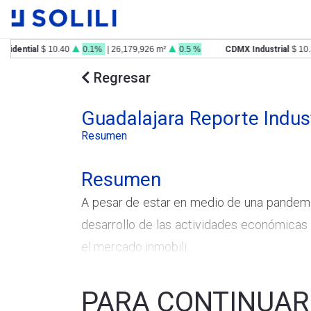
ential
$ 10.40
0.1%
| 26,179,926 m²
0.5 %
CDMX Industrial
$ 10.38
Regresar
Guadalajara Reporte Indus
Resumen
Resumen
A pesar de estar en medio de una pandemi
desarrollo de las actividades económicas
el mercado inmobili...
PARA CONTINUAR