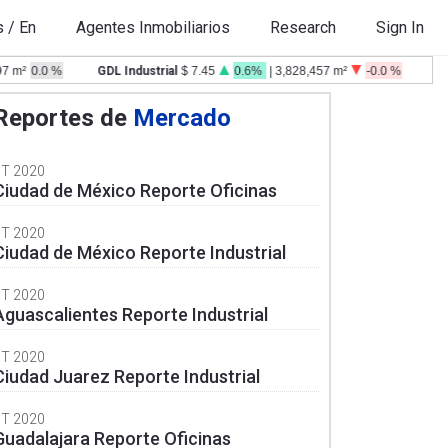
s
/
En
Agentes Inmobiliarios
Research
Sign In
²
0.0 %
GDL Industrial
$ 7.45
0.6%
| 3,828,457 m²
-0.0 %
MTY O
Reportes de
Mercado
3T 2020
Ciudad de México Reporte Oficinas
3T 2020
Ciudad de México Reporte Industrial
3T 2020
Aguascalientes Reporte Industrial
3T 2020
Ciudad Juarez Reporte Industrial
3T 2020
Guadalajara Reporte Oficinas