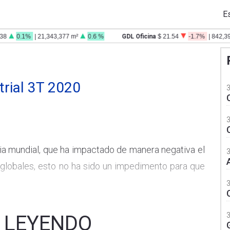
E
0.1%
| 21,343,377 m²
0.6 %
GDL Oficina
$ 21.54
-1.7%
| 842,397 m
trial 3T 2020
a mundial, que ha impactado de manera negativa el
 globales, esto no ha sido un impedimento para que
 LEYENDO