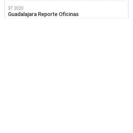
3T 2020
Guadalajara Reporte Oficinas
3T 2020
Guadalajara Reporte Industrial
3T 2020
Guanajuato Reporte Industrial
3T 2020
Mexicali Reporte Industrial
3T 2020
Monterrey Reporte Oficinas
3T 2020
Monterrey Reporte Industrial
Aviso de Privacidad
3T 2020
©
2026 SOLILI
Puebla Reporte Oficinas