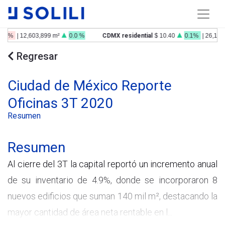
0.3%
| 12,603,899 m²
0.0 %
CDMX residential
$ 10.40
0.1%
| 26,179,
Regresar
Ciudad de México Reporte
Oficinas 3T 2020
Resumen
Resumen
Al cierre del 3T la capital reportó un incremento anual
de su inventario de 4.9%, donde se incorporaron 8
nuevos edificios que suman 140 mil m², destacando la
mayor cantidad de área neta rentable en l...