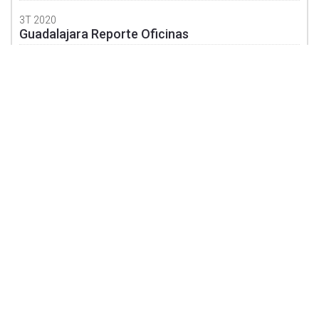
3T 2020
Guadalajara Reporte Oficinas
3T 2020
Guadalajara Reporte Industrial
3T 2020
Guanajuato Reporte Industrial
3T 2020
Mexicali Reporte Industrial
3T 2020
Monterrey Reporte Oficinas
3T 2020
Monterrey Reporte Industrial
Aviso de Privacidad
3T 2020
©
2026 SOLILI
Puebla Reporte Oficinas