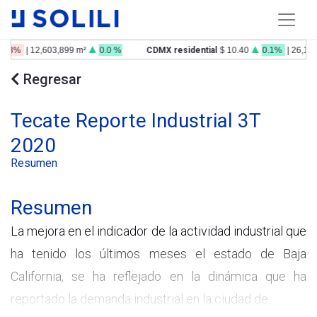
0.3%
| 12,603,899 m²
0.0 %
CDMX residential
$ 10.40
0.1%
| 26,179
Regresar
Tecate Reporte Industrial 3T
2020
Resumen
Resumen
La mejora en el indicador de la actividad industrial que
ha tenido los últimos meses el estado de Baja
California, se ha reflejado en la dinámica que ha
reportado la demanda industrial en la ciudad de...