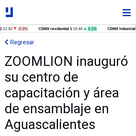
$ 21.30
-0.3%
CDMX residential
$ 10.40
0.1%
CDMX Industrial
Regresar
ZOOMLION inauguró
su centro de
capacitación y área
de ensamblaje en
Aguascalientes