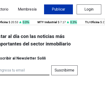
ctorio
Membresía
Publicar
Login
na
$ 20.53
0.0%
MTY Industrial
$ 7.17
0.3%
TIJ Oficina
$ 21.09
tar al día con las noticias más
portantes del sector inmobiliario
scribir al Newsletter Solili
Suscribirme