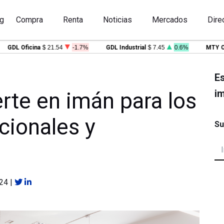
g
Compra
Renta
Noticias
Mercados
Dire
DL Oficina
$ 21.54
-1.7%
GDL Industrial
$ 7.45
0.6%
MTY Ofici
Es
im
erte en imán para los
cionales y
Su
024
|