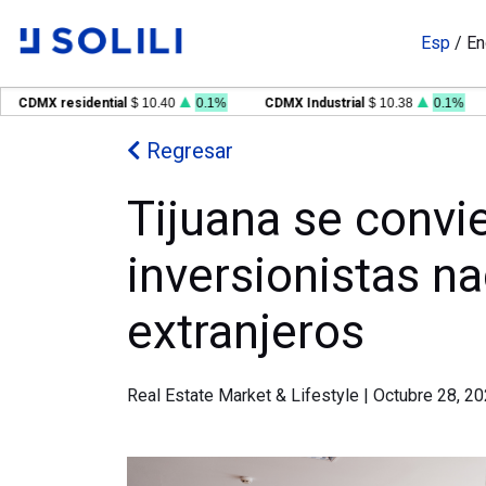
Esp
/
En
CDMX residential
$ 10.40
0.1%
CDMX Industrial
$ 10.38
0.1%
G
Regresar
Tijuana se convi
inversionistas na
extranjeros
Real Estate Market & Lifestyle
|
Octubre 28, 2