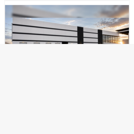
verified_user
Verificado
MAJETEK
7,789 m²
USD
$
6.9
/m²/mes
Nave en Renta
| Building MPH 03
Parque Industrial Puerta Querétaro