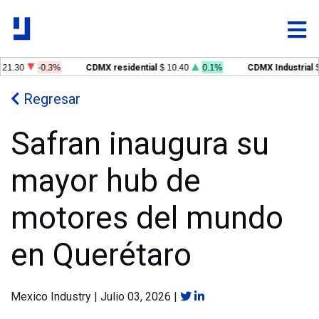
21.30
-0.3%
CDMX residential
$ 10.40
0.1%
CDMX Industrial
$
Regresar
Safran inaugura su
mayor hub de
motores del mundo
en Querétaro
Mexico Industry
|
Julio 03, 2026
|